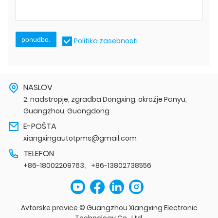
ponudbo.
Politika zasebnosti
NASLOV
2. nadstropje, zgradba Dongxing, okrožje Panyu,
Guangzhou, Guangdong
E-POŠTA
xiangxingautotpms@gmail.com
TELEFON
+86-18002209763、+86-13802738556
Avtorske pravice © Guangzhou Xiangxing Electronic