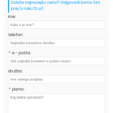
Dobite najnovejšo ceno? Odgovorili bomo čim
prej (v roku 12 ur)
ime:
telefon:
*
e - pošta:
družba:
*
pismo: